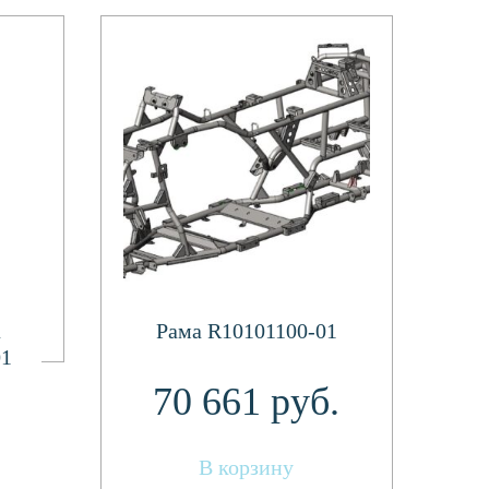
а
Рама R10101100-01
01
70 661
руб.
В корзину