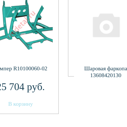
Подробнее
мпер R10100060-02
Шаровая фаркоп
13608420130
25 704
руб.
В корзину