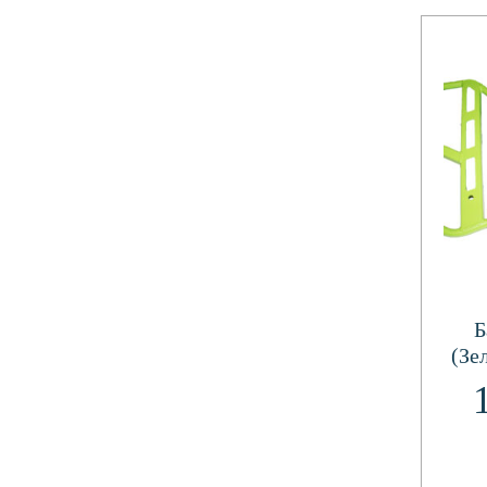
Б
(Зе