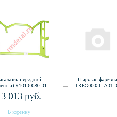
Подробнее
агажник передний
Шаровая фаркоп
леный) R10100080-01
TREG0005C-A01-
13 013
руб.
В корзину