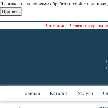
Я согласен с условиями обработки cookie и данных
Принять
Внимание! В связи с курсом р
П
С
Главная
Каталог
Услуги
Оп