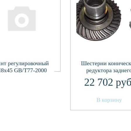
Подробнее
нт регулировочный
Шестерни коничес
8х45 GB/T77-2000
редуктора заднег
ведущая и ведома
22 702
руб
(комплект) 26200-058
01/26200-058-04
В корзину