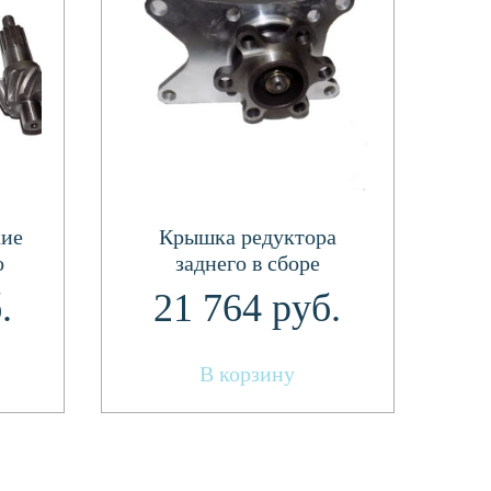
кие
Крышка редуктора
о
заднего в сборе
я
(передняя) 26200-058-09-
.
21 764
руб.
-04-
01A
В корзину