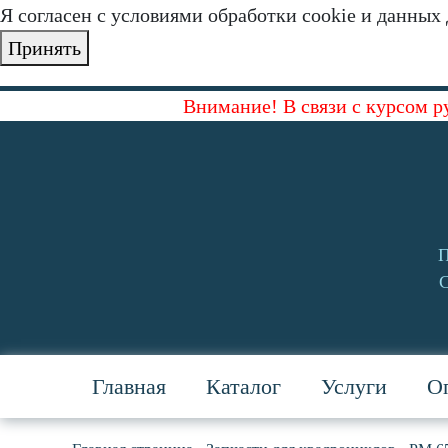
Я согласен с условиями обработки cookie и данных
Принять
Внимание! В связи с курсом р
П
С
Главная
Каталог
Услуги
Оп