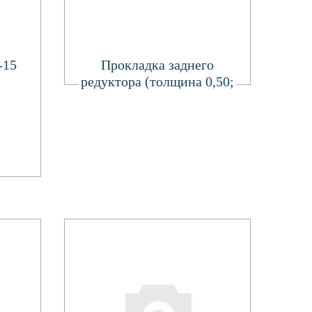
Подробнее
-15
Прокладка заднего
редуктора (толщина 0,50;
0,25; 0,15)