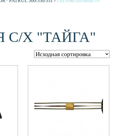
R* PATRUL 500/550/551
›
Система питания с/х
С/Х "ТАЙГА"