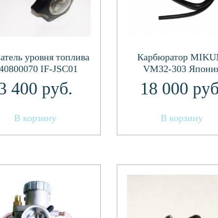
атель уровня топлива
Карбюратор MIKU
40800070 IF-JSC01
VM32-303 Япони
айга Варяг 500,550/
(РМЗ-500 с 1 карб
3 400
руб.
18 000
руб
Классика)
В корзину
В корзину