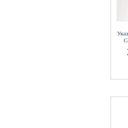
Указ
С
(Т