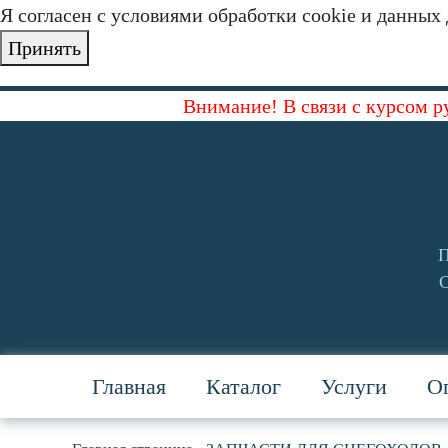
Я согласен с условиями обработки cookie и данных
Принять
Внимание! В связи с курсом р
П
С
Главная
Каталог
Услуги
Оп