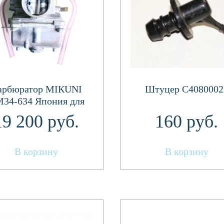
арбюратор МIКUNI
Штуцер C4080002
34-634 Япония для
З-550 (РМЗ-550 с 2
19 200
руб.
160
руб.
карб.) Япония
В корзину
В корзину