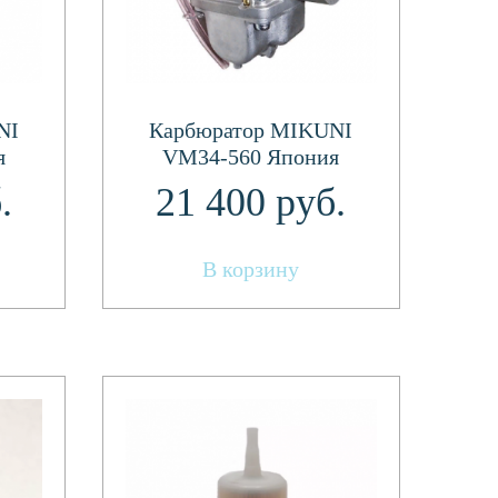
NI
Карбюратор MIKUNI
я
VM34-560 Япония
.)
(РМЗ-500 с 2 карб.)
.
21 400
руб.
Япония
В корзину