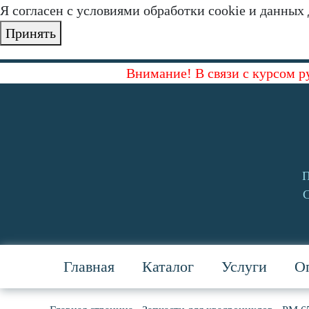
Я согласен с условиями обработки cookie и данных
Принять
Внимание! В связи с курсом р
П
С
Главная
Каталог
Услуги
Оп