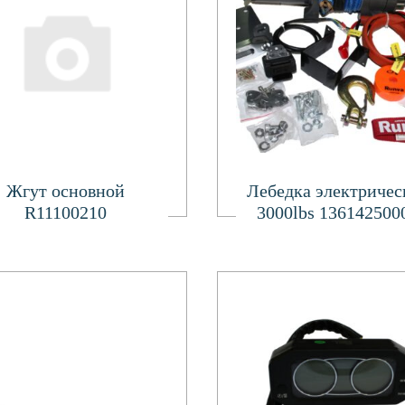
Подробнее
Подробнее
Жгут основной
Лебедка электричес
R11100210
3000lbs 136142500