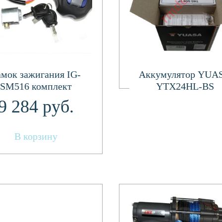
Подробнее
амок зажигания IG-
Аккумулятор YUA
SM516 комплект
YTX24HL-BS
9 284
руб.
В корзину