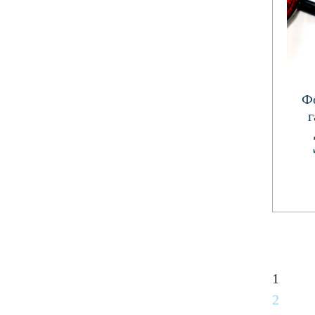
Ф
г
1
2