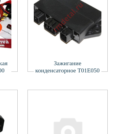
Подробнее
кая
Зажигание
00
конденсаторное T01E050