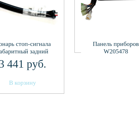
Подробнее
онарь стоп-сигнала
Панель приборов
абаритный задний
W205478
TL006-ST
3 441
руб.
В корзину